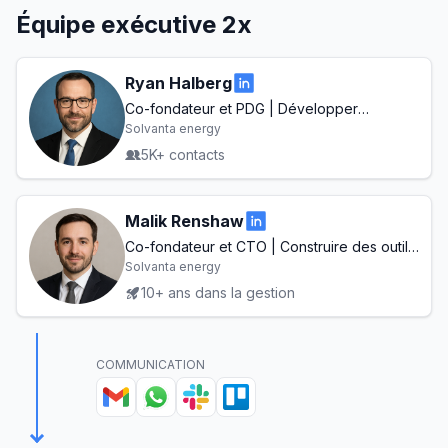
Équipe exécutive 2x
Ryan Halberg
Co-fondateur et PDG | Développer
l'énergie propre pour un avenir durable
Solvanta energy
5K+ contacts
Malik Renshaw
Co-fondateur et CTO | Construire des outils
de nouvelle génération pour la
Solvanta energy
collaboration à distance
10+ ans dans la gestion
COMMUNICATION