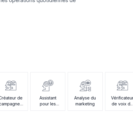
r les opérations quotidiennes de
Créateur de
Assistant
Analyse du
Vérificateu
campagnes
pour les
marketing
de voix d
par e-mail
plans créatifs
marque