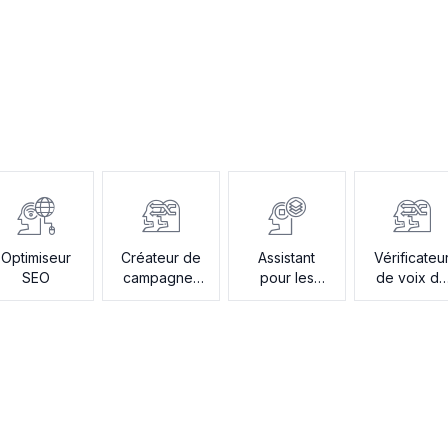
Optimiseur
Créateur de
Assistant
Vérificateu
SEO
campagnes
pour les
de voix d
par e-mail
plans créatifs
marque