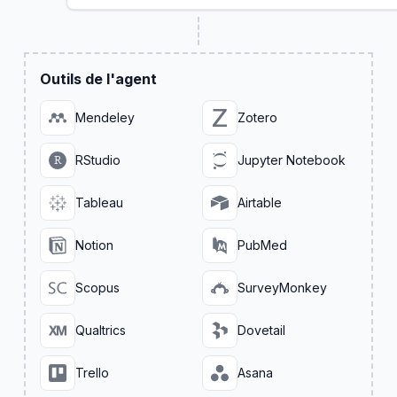
Outils de l'agent
Mendeley
Zotero
RStudio
Jupyter Notebook
Tableau
Airtable
Notion
PubMed
Scopus
SurveyMonkey
Qualtrics
Dovetail
Trello
Asana