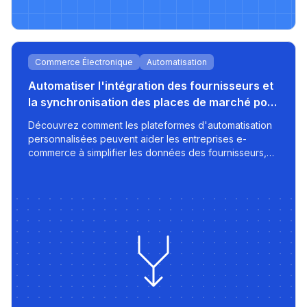
Commerce Électronique
Automatisation
Automatiser l'intégration des fournisseurs et
la synchronisation des places de marché pour
la croissance du e-commerce
Découvrez comment les plateformes d'automatisation
personnalisées peuvent aider les entreprises e-
commerce à simplifier les données des fournisseurs,
appliquer des stratégies de tarification intelligentes, et
exporter des listes optimisées vers des places de
marché comme 220.lv - avec rapidité, contrôle, et
évolutivité intégrés.