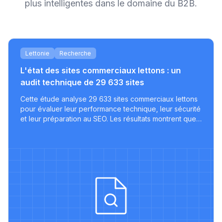
plus intelligentes dans le domaine du B2B.
eb
Lettonie
Recherche
L'état des sites commerciaux lettons : un
audit technique de 29 633 sites
Cette étude analyse 29 633 sites commerciaux lettons
pour évaluer leur performance technique, leur sécurité
et leur préparation au SEO. Les résultats montrent que
é
la plupart des sites manquent d'optimisations clés,
avec seulement une infime minorité respectant les
meilleures pratiques modernes.