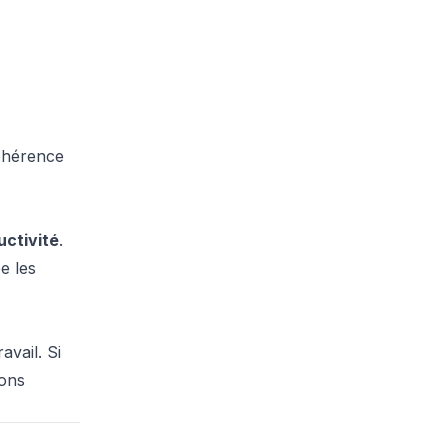
cohérence
uctivité
.
e les
avail. Si
ions