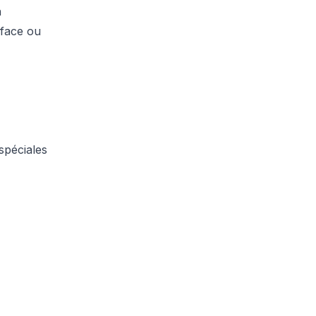
n
rface ou
spéciales