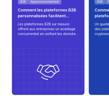
B2B
Approvisionnement
B2B
Comment les plateformes B2B
Commen
personnalisées facilitent
platef
l'intégration des fournisseurs
crypto
Les plateformes B2B sur mesure
Un guide
offrent aux entreprises un avantage
des plat
concurrentiel en unifiant les données
cryptomo
des fournisseurs, en automatisant les
évolutiv
achats et en prenant en charge
automatis
l'accès multilingue basé sur les rôles
et gesti
- tout cela conçu pour l'évolutivité et
réel.
l'efficacité opérationnelle.