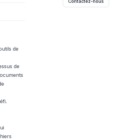
Contactez-nous
utils de
cessus de
 documents
de
éfi.
ui
chiers