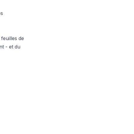
es
feuilles de
t - et du