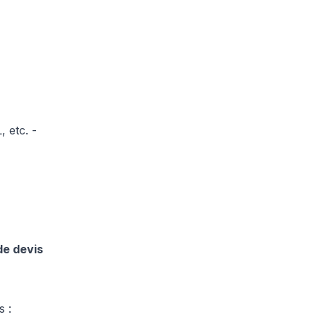
 etc. -
de devis
s :