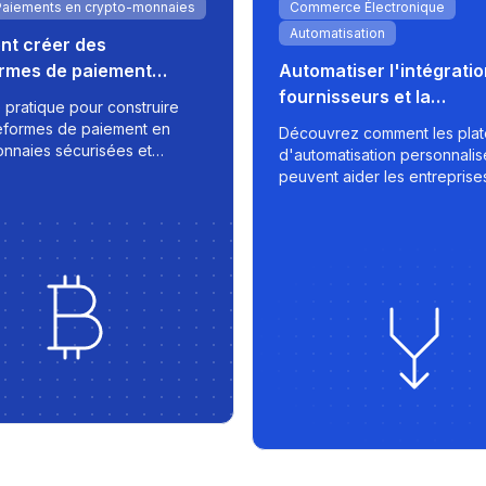
Paiements en crypto-monnaies
Commerce Électronique
Automatisation
t créer des
ormes de paiement
Automatiser l'intégrati
 pour marchands
fournisseurs et la
 pratique pour construire
synchronisation des pl
eformes de paiement en
Découvrez comment les pla
marché pour la croissa
nnaies sécurisées et
d'automatisation personnali
es pour les marchands, avec
e-commerce
peuvent aider les entreprise
ation, intégration bancaire,
commerce à simplifier les d
on des transactions en temps
des fournisseurs, appliquer 
stratégies de tarification inte
et exporter des listes optimi
des places de marché comm
- avec rapidité, contrôle, et
évolutivité intégrés.