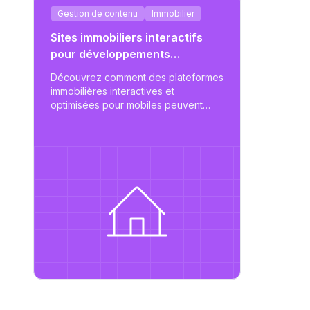
Gestion de contenu
Immobilier
eb
Sites immobiliers interactifs
pour développements
modernes
Découvrez comment des plateformes
immobilières interactives et
optimisées pour mobiles peuvent
simplifier les annonces
d'appartements, améliorer
l'engagement des utilisateurs et
soutenir une gestion immobilière
évolutive.
é