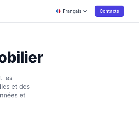
Français
Contacts
bilier
 les
lles et des
onnées et