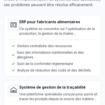
ces problèmes peuvent être résolus efficacement.
ERP pour fabricants alimentaires
Ce système se concentre sur l'optimisation de la
production, la gestion de la chaîne
d'approvisionnement et la planification des
ressources pour les producteurs alimentaires. Il
Gestion centralisée des ressources
intègre les processus d'affaires centraux pour
améliorer l'efficacité et garantir la conformité.
Suivi des informations nutritionnelles et des
allergènes
Suivi de la conformité réglementaire
Analyse de réduction des coûts et des déchets
Système de gestion de la traçabilité
Une plateforme spécialisée conçue pour suivre et
tracer les produits depuis la source des matières
premières jusqu'à la livraison au consommateur