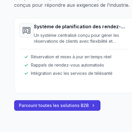
conçus pour répondre aux exigences de l'industrie.
Système de planification des rendez-
vous
Un système centralisé conçu pour gérer les
réservations de clients avec flexibilité et
simplicité. Il permet aux professionnels de gérer
efficacement leurs rendez-vous et de réduire
Réservation et mises à jour en temps réel
les conflits de planification.
Rappels de rendez-vous automatisés
Intégration avec les services de télésanté
Parcourir toutes les solutions B2B