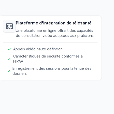
Plateforme d'intégration de télésanté
Une plateforme en ligne offrant des capacités
de consultation vidéo adaptées aux praticiens
de la santé mentale. Elle étend les services aux
clients à distance et assure la continuité des
Appels vidéo haute définition
soins.
Caractéristiques de sécurité conformes à
HIPAA
Enregistrement des sessions pour la tenue des
dossiers