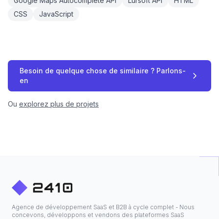
Google Maps Autocomplete API
Lursoft API
HTML
CSS
JavaScript
Besoin de quelque chose de similaire ? Parlons-
en
Ou
explorez plus de projets
Agence de développement SaaS et B2B à cycle complet - Nous
concevons, développons et vendons des plateformes SaaS