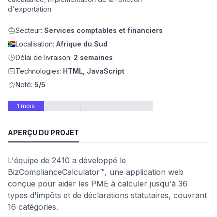
d'exportation
eb
Secteur:
Services comptables et financiers
Localisation:
Afrique du Sud
Délai de livraison:
2 semaines
Technologies:
HTML, JavaScript
Noté:
5/5
1 mois
é
APERÇU DU PROJET
L'équipe de 2410 a développé le
BizComplianceCalculator™, une application web
conçue pour aider les PME à calculer jusqu'à 36
types d'impôts et de déclarations statutaires, couvrant
16 catégories.