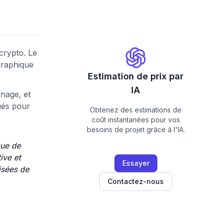
crypto. Le
graphique
Estimation de prix par
IA
nage, et
ués pour
Obtenez des estimations de
coût instantanées pour vos
besoins de projet grâce à l'IA.
que de
ive et
Essayer
isées de
Contactez-nous