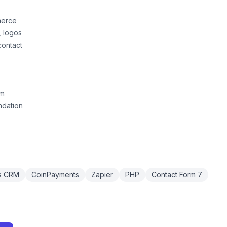
merce
, logos
contact
om
ndation
s CRM
CoinPayments
Zapier
PHP
Contact Form 7