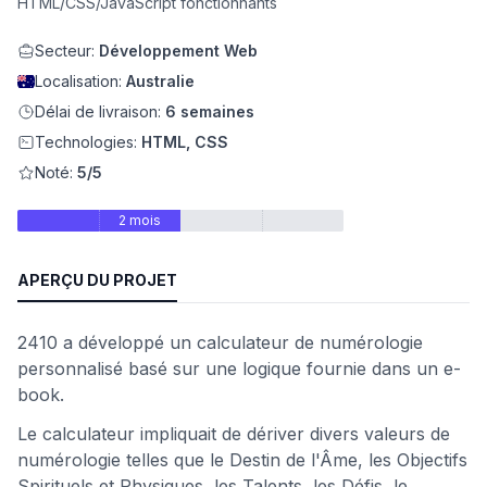
HTML/CSS/JavaScript fonctionnants
eb
Secteur:
Développement Web
Localisation:
Australie
Délai de livraison:
6 semaines
Technologies:
HTML, CSS
Noté:
5/5
2 mois
APERÇU DU PROJET
é
2410 a développé un calculateur de numérologie
personnalisé basé sur une logique fournie dans un e-
book.
Le calculateur impliquait de dériver divers valeurs de
numérologie telles que le Destin de l'Âme, les Objectifs
Spirituels et Physiques, les Talents, les Défis, le