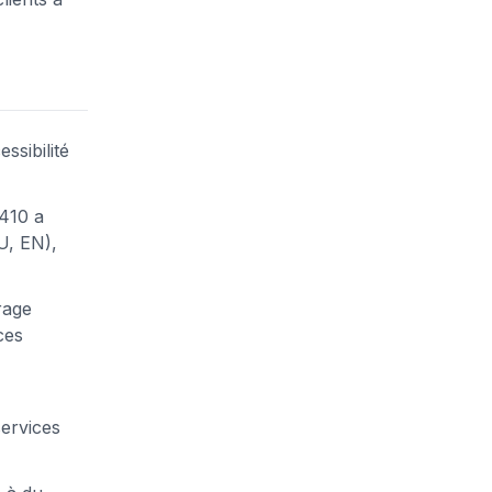
ssibilité
2410 a
U, EN),
rage
ces
services