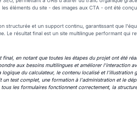
e SEO, permettant à URB d'attirer du trafic organique grâc
s les éléments du site - des images aux CTA - ont été conç
on structurée et un support continu, garantissant que l'éq
 Le résultat final est un site multilingue performant qui ref
 final, en notant que toutes les étapes du projet ont été réa
épondre aux besoins multilingues et améliorer l'interaction a
logique du calculateur, le contenu localisé et l'illustration
 un test complet, une formation à l'administration et le dé
- tous les formulaires fonctionnent correctement, la structure