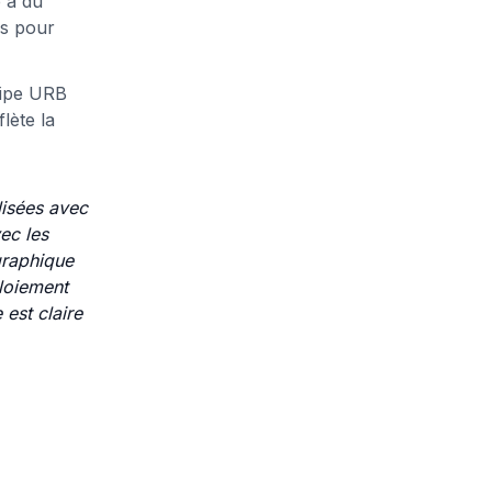
e à du
us pour
uipe URB
lète la
lisées avec
vec les
 graphique
ploiement
 est claire