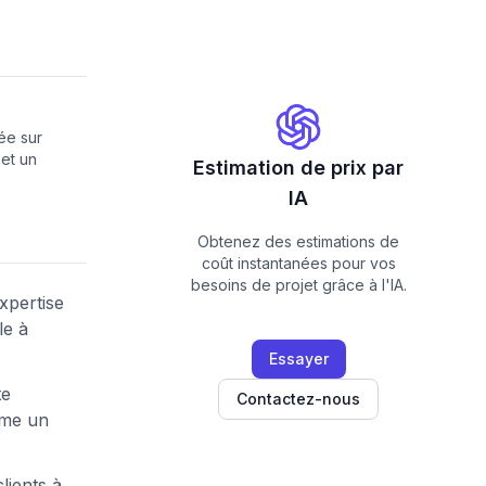
ée sur
 et un
Estimation de prix par
IA
Obtenez des estimations de
coût instantanées pour vos
besoins de projet grâce à l'IA.
expertise
le à
Essayer
te
Contactez-nous
omme un
lients à