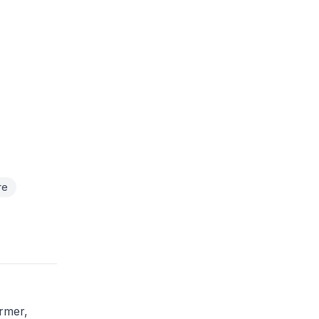
re
rmer,