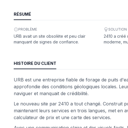
eb
RÉSUMÉ
PROBLÈME
SOLUTION
URB avait un site obsolète et peu clair
2410 a créé 
manquant de signes de confiance.
moderne, mult
HISTOIRE DU CLIENT
é
URB est une entreprise fiable de forage de puits d'eau
approfondie des conditions géologiques locales. Leur si
naviguer et manquait de crédibilité.
Le nouveau site par 2410 a tout changé. Construit p
maintenant leurs services en trois langues, met en av
calculateur de prix et une carte des services.
Avec une communication claire et des visuels forts,