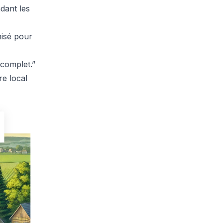
ndant les
misé pour
 complet.”
re local