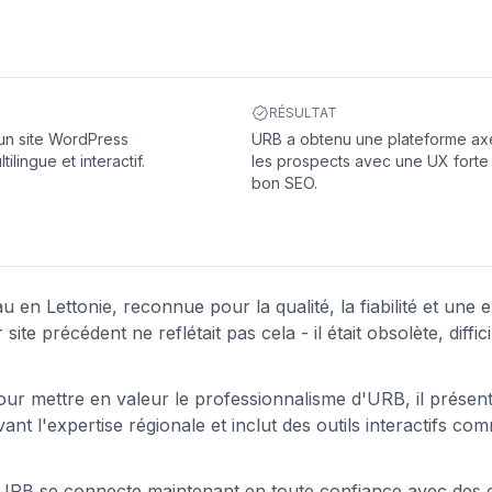
RÉSULTAT
un site WordPress
URB a obtenu une plateforme ax
ilingue et interactif.
les prospects avec une UX forte
bon SEO.
 en Lettonie, reconnue pour la qualité, la fiabilité et une 
te précédent ne reflétait pas cela - il était obsolète, diffici
our mettre en valeur le professionnalisme d'URB, il présen
ant l'expertise régionale et inclut des outils interactifs c
 URB se connecte maintenant en toute confiance avec des c