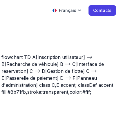
Français
Contacts
flowchart TD A[Inscription utilisateur] -->
B[Recherche de véhicule] B --> C[Interface de
réservation] C --> D[Gestion de flotte] C -->
E[Passerelle de paiement] D --> F[Panneau
d'administration] class C,E accent; classDef accent
fill:#8b71fb,stroke:transparent,color:#fff;