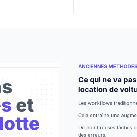
ANCIENNES MÉTHODE
Ce qui ne va pas
ns
location de voit
es
et
Les workflows traditionne
lotte
Cela entraîne une augmen
De nombreuses tâches com
des erreurs.