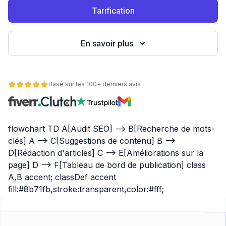
Tarification
eb
En savoir plus
Basé sur les 100+ derniers avis
flowchart TD A[Audit SEO] --> B[Recherche de mots-
é
clés] A --> C[Suggestions de contenu] B -->
D[Rédaction d'articles] C --> E[Améliorations sur la
page] D --> F[Tableau de bord de publication] class
A,B accent; classDef accent
fill:#8b71fb,stroke:transparent,color:#fff;