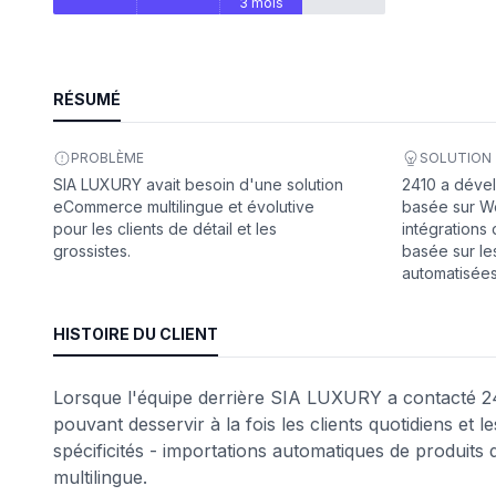
3 mois
eb
RÉSUMÉ
PROBLÈME
SOLUTION
SIA LUXURY avait besoin d'une solution
2410 a déve
eCommerce multilingue et évolutive
basée sur 
pour les clients de détail et les
intégrations 
grossistes.
basée sur les
automatisées
é
HISTOIRE DU CLIENT
Lorsque l'équipe derrière SIA LUXURY a contacté 2410
pouvant desservir à la fois les clients quotidiens et 
spécificités - importations automatiques de produits 
multilingue.