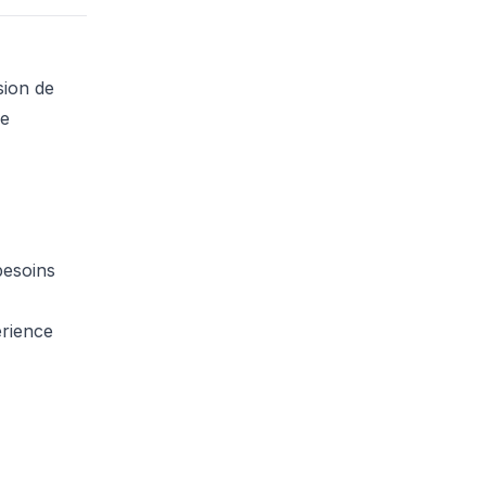
sion de
de
besoins
érience