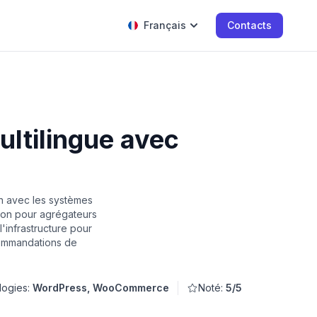
Français
Contacts
ltilingue avec
n avec les systèmes
tion pour agrégateurs
infrastructure pour
ecommandations de
logies:
WordPress, WooCommerce
Noté:
5/5