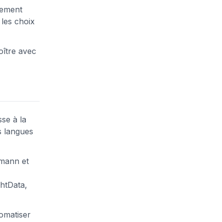
sement
 les choix
roître avec
se à la
s langues
tmann et
ghtData,
omatiser