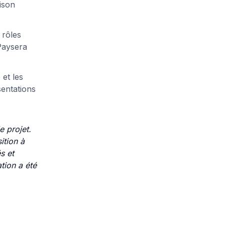
ison
 rôles
Paysera
 et les
sentations
 projet.
ition à
s et
tion a été