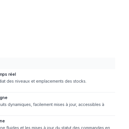
mps réel
édiat des niveaux et emplacements des stocks.
igne
uits dynamiques, facilement mises à jour, accessibles à
gne
gne fluides et les mises à jour du statut des commandes en